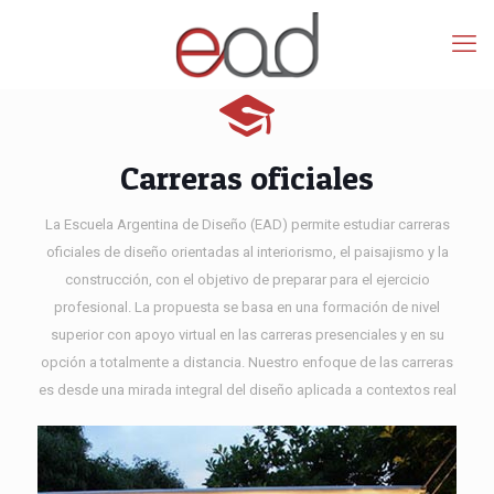
Carreras oficiales
La Escuela Argentina de Diseño (EAD) permite estudiar carreras
oficiales de diseño orientadas al interiorismo, el paisajismo y la
construcción, con el objetivo de preparar para el ejercicio
profesional. La propuesta se basa en una formación de nivel
superior con apoyo virtual en las carreras presenciales y en su
opción a totalmente a distancia. Nuestro enfoque de las carreras
es desde una mirada integral del diseño aplicada a contextos real