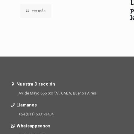
L
p
Leer más
l
Nuestra Dirección
Av. de Mayo 666 5to “A”. CABA, Buenos Aires
Llamanos
+54 (011) 5031-3404
Whatsappeanos